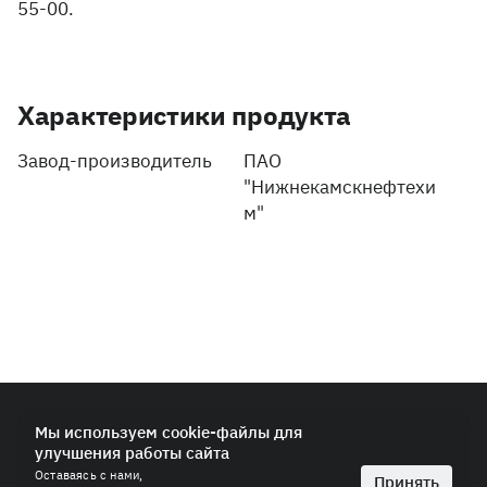
55-00.
Характеристики продукта
Завод-производитель
ПАО
"Нижнекамскнефтехи
м"
© 2026 ПАО «СИБУР-Холдинг»
Мы используем cookie-файлы для
улучшения работы сайта
Политика в области обработки персональных данных
Оставаясь с нами,
Антимонопольная политика
Принять