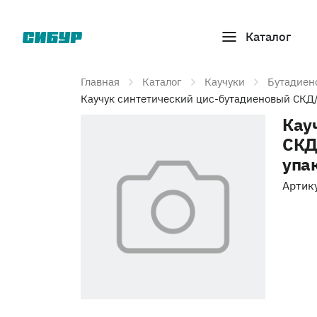
Каталог
Главная
Каталог
Каучуки
Бутадиен
Каучук синтетический цис-бутадиеновый СКД/B
Кау
СКД
упак
Артик