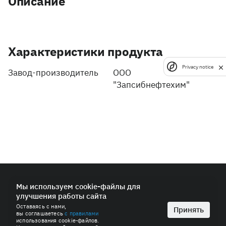
Описание
Характеристики продукта
Privacy notice
Завод-производитель
ООО
"Запсибнефтехим"
© 2026 ПАО «СИБУР-Холдинг»
Мы используем cookie-файлы для
улучшения работы сайта
Политика в области обработки персональных данных
Оставаясь с нами,
Антимонопольная политика
Принять
вы соглашаетесь
с правилами
Пользовательское соглашение
использования cookie-файлов.