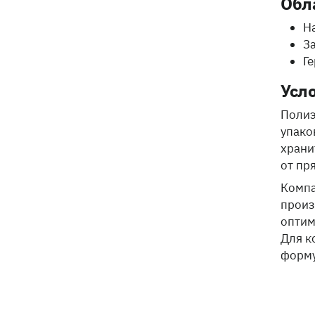
Обл
Н
З
Г
Усл
Полиэ
упако
храни
от пр
Компа
произ
оптим
Для к
форму