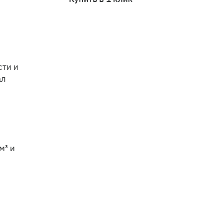
сти и
ал
м³ и