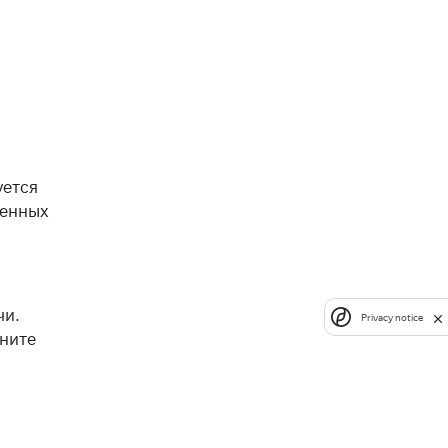
уется
щенных
чи.
Privacy notice
лните