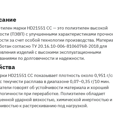
сание
тилен марки HD21551 CC — это полиэтилен высокой
ости (ПЭВП) с улучшенными характеристиками прочно
ости за счет особой технологии производства. Матери
ботан согласно ТУ 20.16.10-006-81060768-2018 для
овления изделий с высокими эксплуатационными
ваниями по долговечности и надежности.
йства
рки HD21551 CC показывает плотность около 0,951 г/с
с текучести расплава в диапазоне 0,07–0,35 г/10 мин.
атели говорят об устойчивости материала и хорошей
логичности при переработке. Полиэтилен обладает
енной ударной вязкостью, химической инертностью и
чивостью к растрескиванию под нагрузкой.