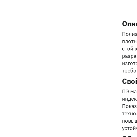
Опи
Полиэ
плотн
стойк
разра
изгот
требо
Сво
ПЭ ма
индек
Показ
техно
повыш
устой