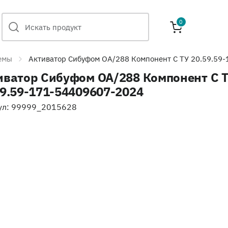
0
емы
Активатор Сибуфом ОА/288 Компонент С ТУ 20.59.59
иватор Сибуфом ОА/288 Компонент С 
59.59-171-54409607-2024
ул: 99999_2015628