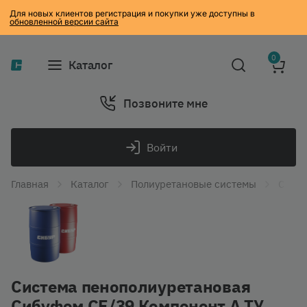
Для новых клиентов регистрация и покупки уже доступны в
обновленной версии сайта
0
Каталог
Позвоните мне
Войти
Главная
Каталог
Полиуретановые системы
Систе
Система пенополиуретановая
Сибуфом СЕ/39 Компонент А ТУ