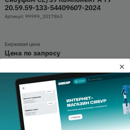
20.59.59-133-54409607-2024
Артикул: 99999_2017863
Биржевая цена
Цена по запросу
В наличии
Количество тонн
Добавить в корзину
Купить в 1 клик