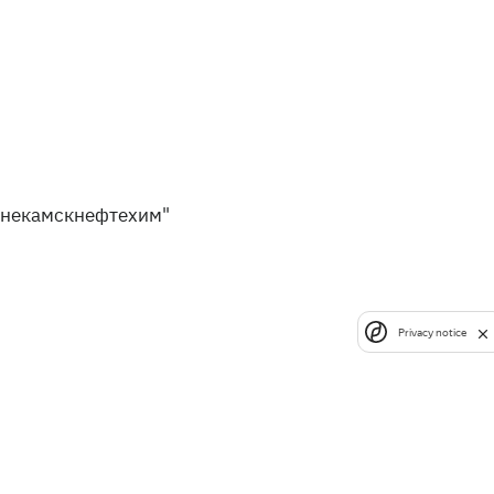
некамскнефтехим"
Privacy notice