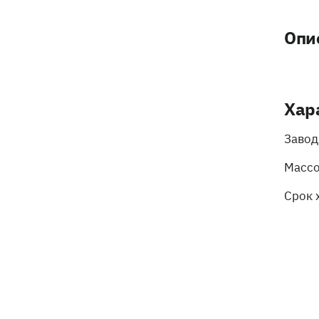
Опи
Хар
Завод
Массо
Срок 