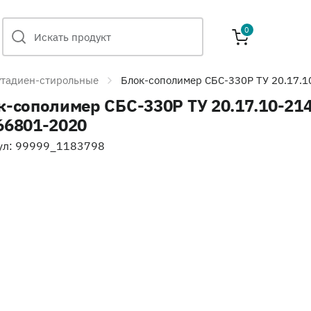
0
утадиен-стирольные
Блок-сополимер СБС-330Р ТУ 20.17.
к-сополимер СБС-330Р ТУ 20.17.10-214
66801-2020
ул: 99999_1183798