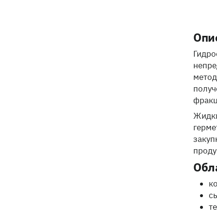
Опи
Гидро
непре
метод
получ
фракц
Жидки
герме
закуп
проду
Обл
к
с
т