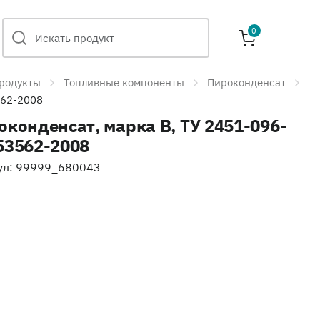
0
родукты
Топливные компоненты
Пироконденсат
562-2008
оконденсат, марка B, ТУ 2451-096-
53562-2008
ул: 99999_680043