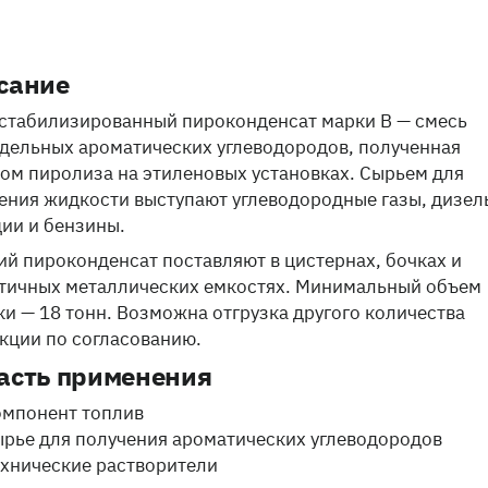
сание
стабилизированный пироконденсат марки B — смесь
дельных ароматических углеводородов, полученная
ом пиролиза на этиленовых установках. Сырьем для
ения жидкости выступают углеводородные газы, дизел
ии и бензины.
й пироконденсат поставляют в цистернах, бочках и
тичных металлических емкостях. Минимальный объем
ки — 18 тонн. Возможна отгрузка другого количества
кции по согласованию.
асть применения
омпонент топлив
ырье для получения ароматических углеводородов
ехнические растворители