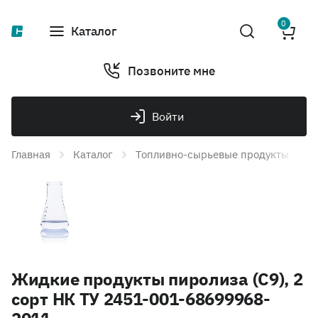
0
Каталог
Позвоните мне
Войти
Главная
Каталог
Топливно-сырьевые продукты
Т
Жидкие продукты пиролиза (C9), 2
сорт НК ТУ 2451-001-68699968-