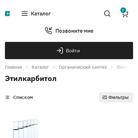
0
Каталог
Позвоните мне
Войти
Главная
Каталог
Органический синтез
Окись эт
Этилкарбитол
Списком
Фильтры