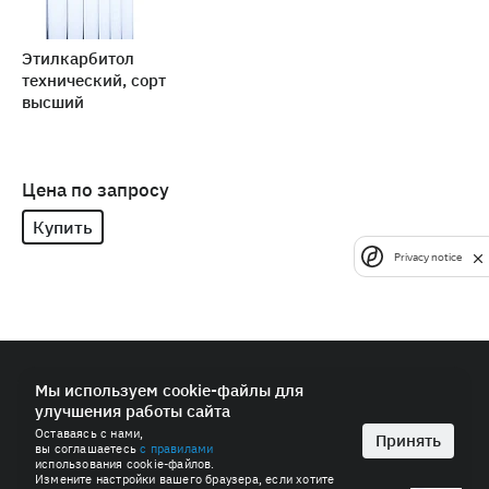
Этилкарбитол
технический, сорт
высший
Цена по запросу
Купить
Privacy notice
© 2026 ПАО «СИБУР-Холдинг»
Мы используем cookie-файлы для
улучшения работы сайта
Политика в области обработки персональных данных
Оставаясь с нами,
Антимонопольная политика
Принять
вы соглашаетесь
с правилами
Пользовательское соглашение
использования cookie-файлов.
Измените настройки вашего браузера, если хотите