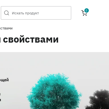
0
йствами
 свойствами
ющей
я
я