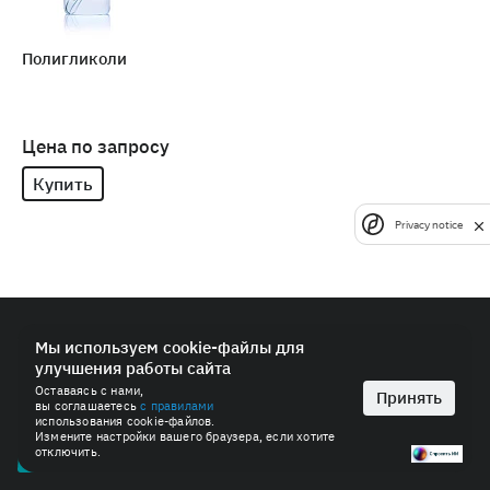
Полигликоли
Цена по запросу
Купить
Privacy notice
© 2026 ПАО «СИБУР-Холдинг»
Мы используем cookie-файлы для
улучшения работы сайта
Политика в области обработки персональных данных
Оставаясь с нами,
Антимонопольная политика
Принять
вы соглашаетесь
с правилами
Пользовательское соглашение
использования cookie-файлов.
Измените настройки вашего браузера, если хотите
отключить.