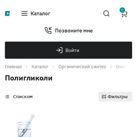
0
Каталог
Позвоните мне
Войти
Главная
Каталог
Органический синтез
Окись эт
Полигликоли
Списком
Фильтры