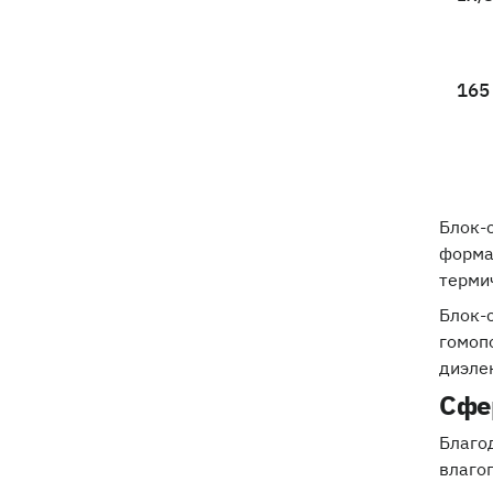
165
Блок-
форма
терми
Блок-
гомоп
диэле
Сфе
Благо
влаго