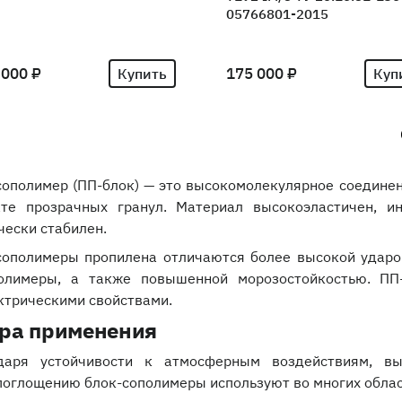
05766801-2015
 000 ₽
175 000 ₽
Купить
Куп
сополимер (ПП-блок) — это высокомолекулярное соединен
те прозрачных гранул. Материал высокоэластичен, и
чески стабилен.
сополимеры пропилена отличаются более высокой ударо
олимеры, а также повышенной морозостойкостью. ПП
ктрическими свойствами.
ра применения
даря устойчивости к атмосферным воздействиям, вы
поглощению блок-сополимеры используют во многих облас