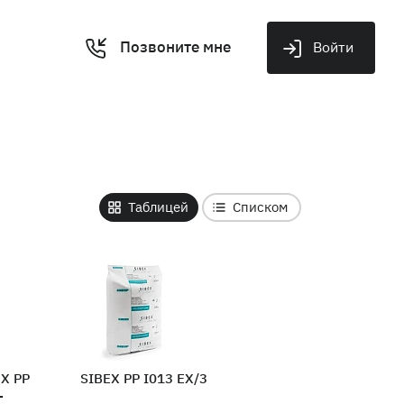
Позвоните мне
Войти
Таблицей
Списком
EX PP
SIBEX PP I013 EX/3
-