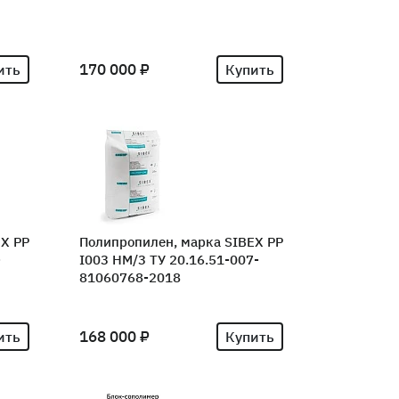
170 000 ₽
ить
Купить
EX PP
Полипропилен, марка SIBEX PP
-
I003 НM/3 ТУ 20.16.51-007-
81060768-2018
168 000 ₽
ить
Купить