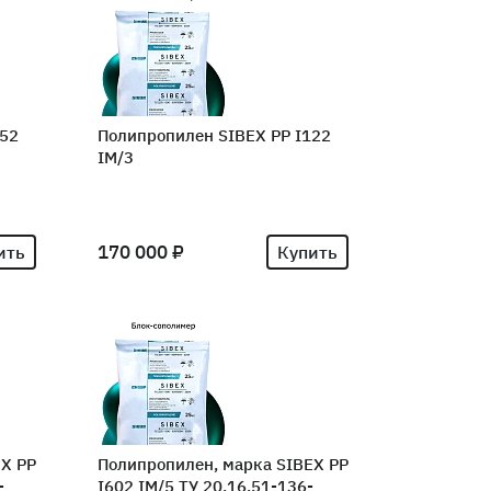
452
Полипропилен SIBEX PP I122
IM/3
170 000 ₽
ить
Купить
EX PP
Полипропилен, марка SIBEX PP
-
I602 IM/5 ТУ 20.16.51-136-