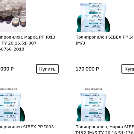
пропилен, марка PP I013
Полипропилен SIBEX PP I
 ТУ 20.16.51-007-
IM/3
60768-2018
 000 ₽
170 000 ₽
Купить
Куп
пропилен SIBEX PP I003
Полипропилен, марка SIB
3
T192 IM/5 ТУ 20.16.51-136