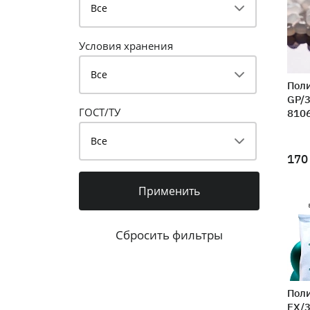
Все
Условия хранения
Все
Поли
GP/3
ГОСТ/ТУ
810
Все
170
Поли
EX/