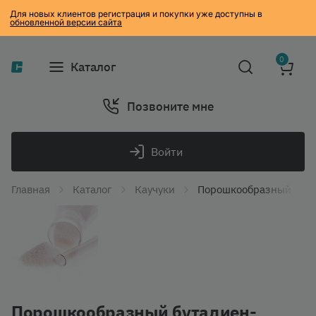
Для новых клиентов регистрация и покупки уже доступны в
обновленной версии сайта
0
Каталог
Позвоните мне
Войти
Главная
Каталог
Каучуки
Порошкообразный бута
Порошкообразный бутадиен-