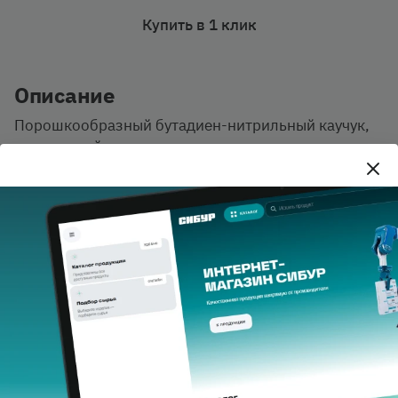
Купить в 1 клик
Описание
Порошкообразный бутадиен-нитрильный каучук,
получаемый путем измельчения на специальном
оборудовании до частиц размером менее 1 мм
бутадиен-нитрильных каучуков. В качестве
антиагломератора применяется поливинилхлорид
(ПВХ).
Компания СИБУР поставляет каучук в
гофроконтейнере по 300 кг.
Privacy notice
Документация