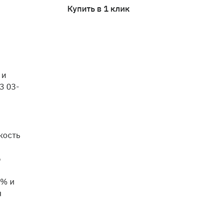
Купить в 1 клик
 и
3 03-
кость
%
8% и
я