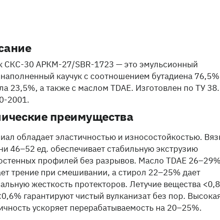
сание
к СКС-30 АРКМ-27/SBR-1723 — это эмульсионный
наполненный каучук с соотношением бутадиена 76,5%
ла 23,5%, а также с маслом TDAE. Изготовлен по ТУ 38.
0-2001.
нические преимущества
иал обладает эластичностью и износостойкостью. Вяз
ни 46–52 ед. обеспечивает стабильную экструзию
остенных профилей без разрывов. Масло TDAE 26–29
ет трение при смешивании, а стирол 22–25% дает
альную жесткость протекторов. Летучие вещества <0,
<0,6% гарантируют чистый вулканизат без пор. Высока
ичность ускоряет перерабатываемость на 20–25%.