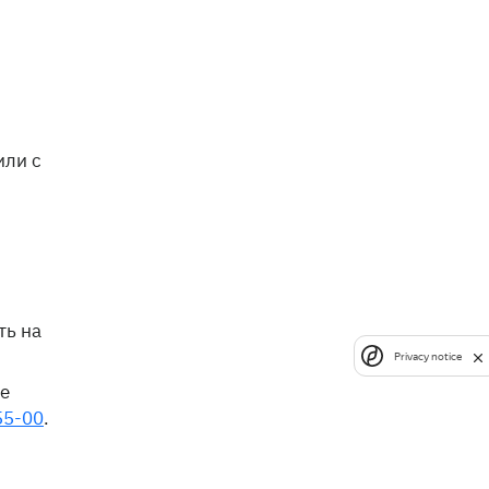
или с
ть на
Privacy notice
е
55-00
.