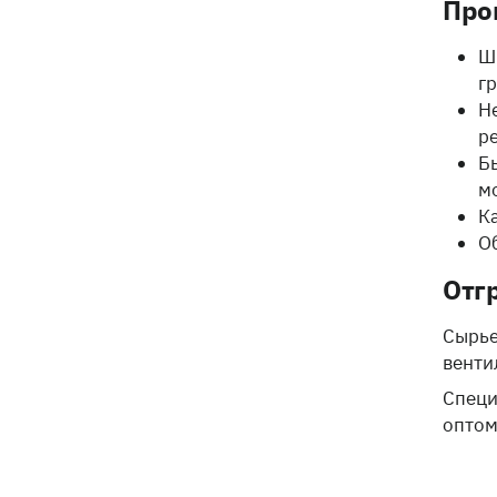
Про
Ш
г
Н
р
Б
м
К
О
Отг
Сырье
венти
Специ
оптом