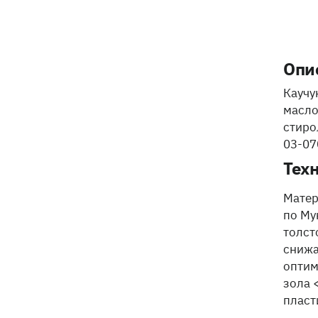
Опи
Каучу
масло
стиро
03-07
Тех
Матер
по Му
толст
снижа
оптим
зола 
пласт