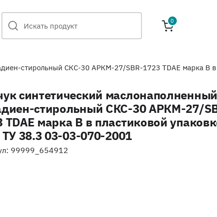
0
диен-стирольный СКС-30 АРКМ-27/SBR-1723 TDAE марка B в п
чук синтетический маслонаполненны
адиен-стирольный СКС-30 АРКМ-27/S
3 TDAE марка B в пластиковой упаковк
 ТУ 38.3 03-03-070-2001
ул: 99999_654912