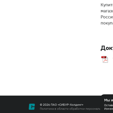
Купит
магаз
Росси
покуп
Док
Мы и
© 2026 ПАО «СИБУР-Холдинг»
Остав
Политика в области обработки персональных дан
Измен