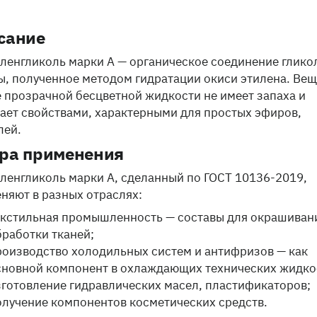
сание
ленгликоль марки А — органическое соединение глико
ы, полученное методом гидратации окиси этилена. Ве
е прозрачной бесцветной жидкости не имеет запаха и
ает свойствами, характерными для простых эфиров,
лей.
ра применения
ленгликоль марки А, сделанный по ГОСТ 10136-2019,
няют в разных отраслях:
екстильная промышленность — составы для окрашиван
бработки тканей;
роизводство холодильных систем и антифризов — как
сновной компонент в охлаждающих технических жидко
зготовление гидравлических масел, пластификаторов;
олучение компонентов косметических средств.