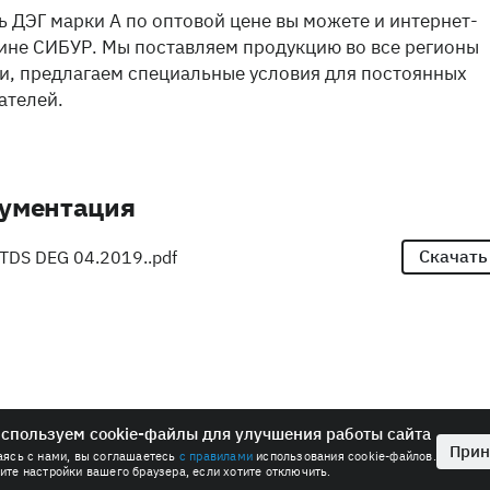
ь ДЭГ марки А по оптовой цене вы можете и интернет-
ине СИБУР. Мы поставляем продукцию во все регионы
и, предлагаем специальные условия для постоянных
ателей.
ументация
Скачать
TDS DEG 04.2019..pdf
спользуем cookie-файлы для улучшения работы сайта
Прин
аясь с нами,
вы соглашаетесь
с правилами
использования cookie-файлов.
ных
Антимонопольная политика
Пользовательское соглашение
ите настройки вашего браузера, если хотите отключить.