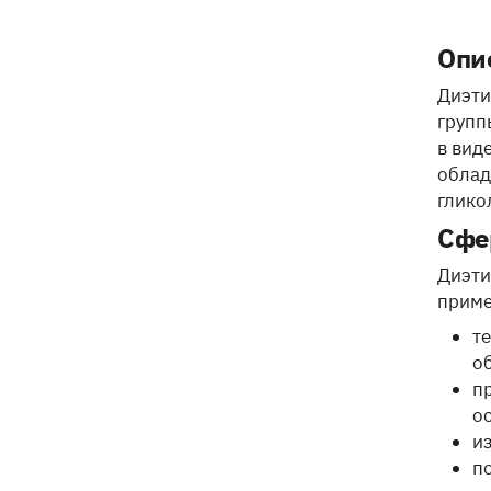
Опи
Диэти
групп
в вид
облад
глико
Сфе
Диэти
приме
т
о
п
о
и
п