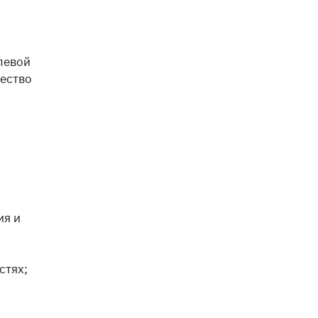
левой
щество
ия и
стях;