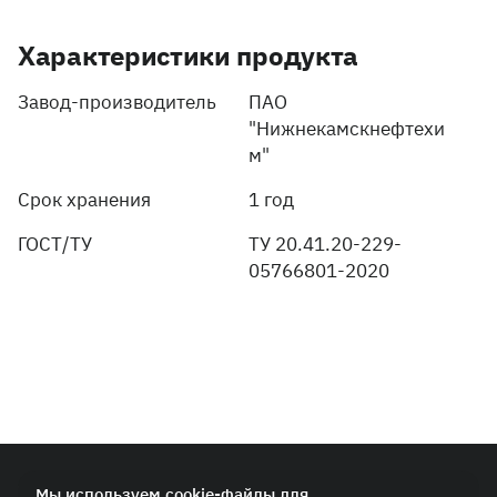
Характеристики продукта
Завод-производитель
ПАО
"Нижнекамскнефтехи
м"
Срок хранения
1 год
ГОСТ/ТУ
TУ 20.41.20-229-
05766801-2020
© 2026 ПАО «СИБУР-Холдинг»
Мы используем cookie-файлы для