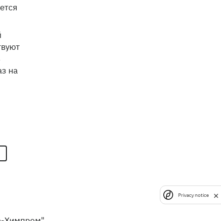
уется
й
твуют
ь
аз на
Privacy notice
р-Химпром"