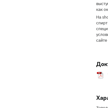
высту
как о
На sh
спирт
специ
услов
сайте
Док
Хар
Завод