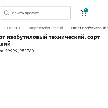
0
Спирты
Спирт изобутиловый
Спирт изобутиловый 
рт изобутиловый технический, сорт
ший
ул: 99999_953780