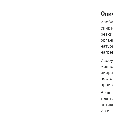
Опи
Изобу
спирт
резки
орган
натур
нагре
Изобу
медле
биора
посто
произ
Вещес
текст
антик
Из из