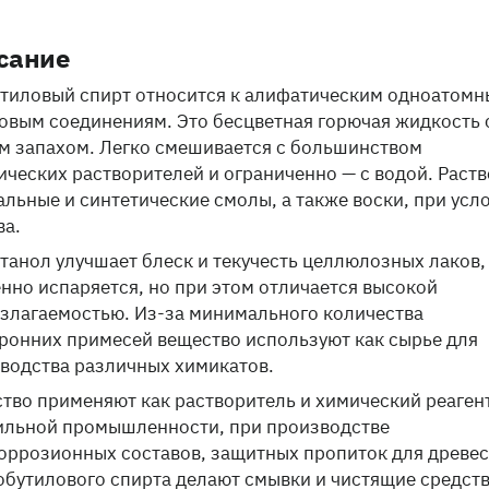
сание
тиловый спирт относится к алифатическим одноатом
овым соединениям. Это бесцветная горючая жидкость 
м запахом. Легко смешивается с большинством
ических растворителей и ограниченно — с водой. Раст
альные и синтетические смолы, а также воски, при усл
ва.
танол улучшает блеск и текучесть целлюлозных лаков,
нно испаряется, но при этом отличается высокой
злагаемостью. Из-за минимального количества
ронних примесей вещество используют как сырье для
водства различных химикатов.
тво применяют как растворитель и химический реагент
ильной промышленности, при производстве
оррозионных составов, защитных пропиток для древе
обутилового спирта делают смывки и чистящие средств