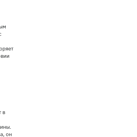
ным
с
воряет
овии
 в
сины.
а, он