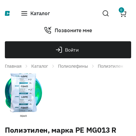
0
Каталог
Позвоните мне
Войти
Главная
Каталог
Полиолефины
Полиэтилен
П
Полиэтилен, марка PE MG013 R