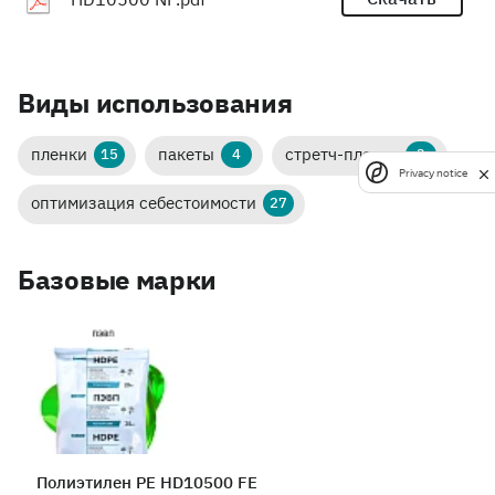
Виды использования
пленки
пакеты
стретч-пленка
15
4
3
Privacy notice
оптимизация себестоимости
27
Базовые марки
Полиэтилен PE HD10500 FE