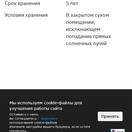
Срок хранения
5 лет
Условия хранения
В закрытом сухом
помещении,
исключающем
попадание прямых
солнечных лучей
© 2026 ПАО «СИБУР-Холдинг»
Мы используем cookie-файлы для
улучшения работы сайта
Политика в области обработки персональных данных
Оставаясь с нами,
Антимонопольная политика
Принять
вы соглашаетесь
с правилами
Пользовательское соглашение
использования cookie-файлов.
Измените настройки вашего браузера, если хотите
отключить.