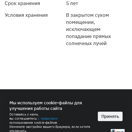
Срок хранения
5 лет
Условия хранения
В закрытом сухом
помещении,
исключающем
попадание прямых
солнечных лучей
© 2026 ПАО «СИБУР-Холдинг»
Мы используем cookie-файлы для
улучшения работы сайта
Политика в области обработки персональных данных
Оставаясь с нами,
Антимонопольная политика
Принять
вы соглашаетесь
с правилами
Пользовательское соглашение
использования cookie-файлов.
Измените настройки вашего браузера, если хотите
отключить.