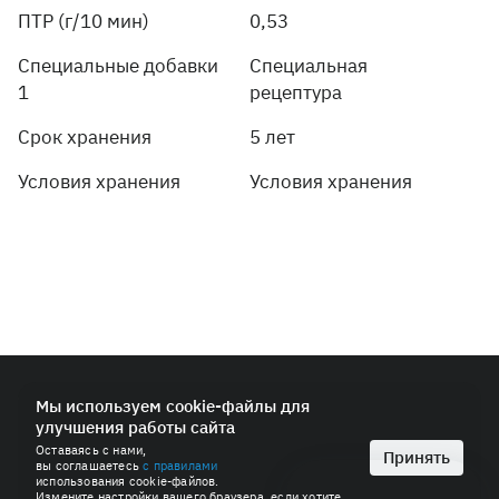
ПТР (г/10 мин)
0,53
Специальные добавки
Специальная
1
рецептура
Срок хранения
5 лет
Условия хранения
Условия хранения
© 2026 ПАО «СИБУР-Холдинг»
Мы используем cookie-файлы для
улучшения работы сайта
Политика в области обработки персональных данных
Оставаясь с нами,
Антимонопольная политика
Принять
вы соглашаетесь
с правилами
Пользовательское соглашение
использования cookie-файлов.
Измените настройки вашего браузера, если хотите