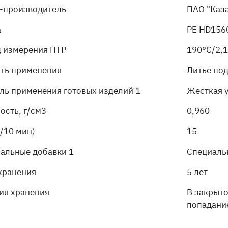
-производитель
ПАО "Каз
а
PE HD156
 измерения ПТР
190°C/2,1
ть применения
Литье по
ль применения готовых изделий 1
Жесткая 
ость, г/см3
0,960
г/10 мин)
15
альные добавки 1
Специаль
хранения
5 лет
ия хранения
В закрыт
попадани