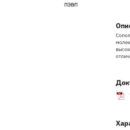
Опи
Сопол
молек
высок
отлич
Док
Хар