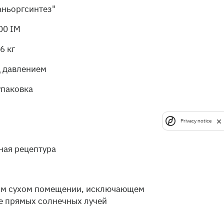
аньоргсинтез"
00 IM
6 кг
д давлением
упаковка
Privacy notice
ная рецептура
ом сухом помещении, исключающем
е прямых солнечных лучей