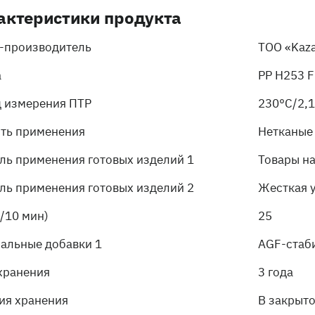
актеристики продукта
-производитель
ТОО «Kaza
а
PP H253 F
 измерения ПТР
230°C/2,1
ть применения
Нетканые
ль применения готовых изделий 1
Товары н
ль применения готовых изделий 2
Жесткая 
г/10 мин)
25
альные добавки 1
AGF-стаб
хранения
3 года
ия хранения
В закрыт