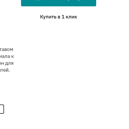
Купить в 1 клик
ставом
иала к
ен для
тей.