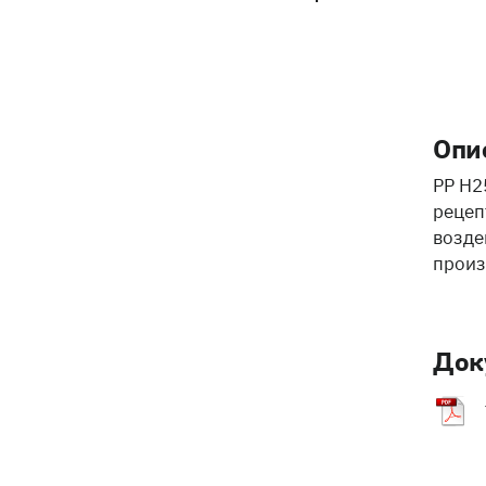
Опи
PP H2
рецеп
возде
произ
Док