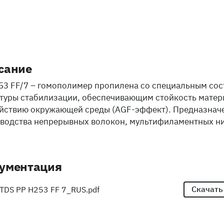
сание
53 FF/7 – гомополимер пропилена со специальным со
туры стабилизации, обеспечивающим стойкость матер
йствию окружающей среды (AGF-эффект). Предназнач
водства непрерывных волокон, мультифиламентных ни
ументация
Скачать
TDS PP H253 FF 7_RUS.pdf