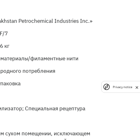
khstan Petrochemical Industries Inc.»
F/7
6 кг
 материалы/филаментные нити
ародного потребления
упаковка
Privacy notice
илизатор; Специальная рецептура
ом сухом помещении, исключающем