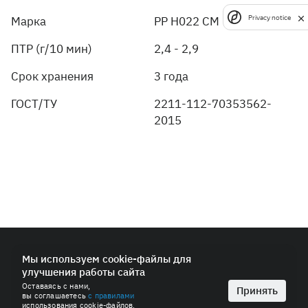
Privacy notice
Марка
PP H022 CM
ПТР (г/10 мин)
2,4 - 2,9
Срок хранения
3 года
ГОСТ/ТУ
2211-112-70353562-
2015
© 2026 ПАО «СИБУР-Холдинг»
Мы используем cookie-файлы для
улучшения работы сайта
Политика в области обработки персональных данных
Оставаясь с нами,
Антимонопольная политика
Принять
вы соглашаетесь
с правилами
Пользовательское соглашение
использования cookie-файлов.