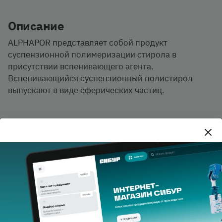
Описание
ALPHAPOR представляет собой продукт
суспензионной полимеризации стирола в
присутствии вспенивающего агента.
Вспенивающийся суспензионный полистирол
выпускают в виде сферических частиц.
Документация
Скачать
TDS ПСВ.pdf
Характеристики продукта
Privacy notice