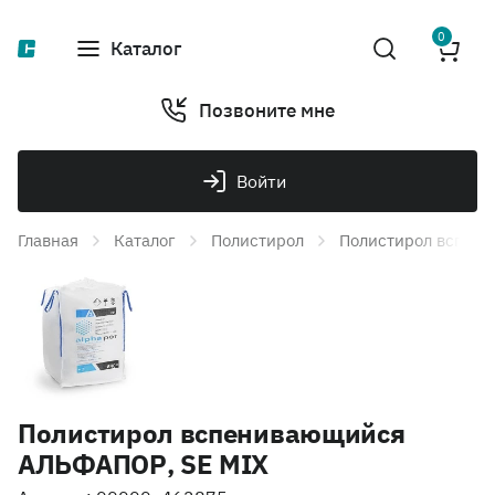
0
Каталог
Позвоните мне
Войти
Главная
Каталог
Полистирол
Полистирол вспен
Полистирол вспенивающийся
АЛЬФАПОР, SE MIX