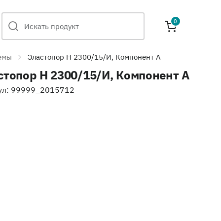
0
емы
Эластопор H 2300/15/И, Компонент А
стопор H 2300/15/И, Компонент А
ул: 99999_2015712