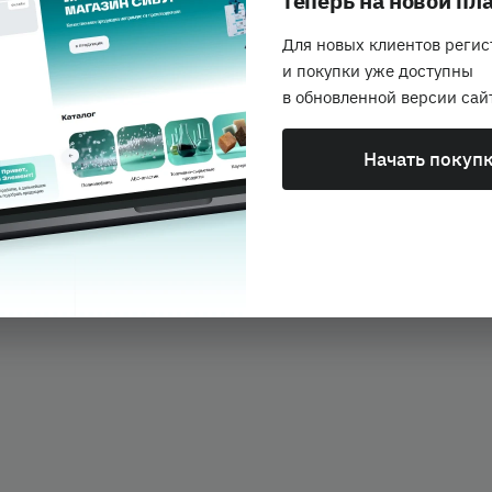
теперь
на новой пл
Для новых клиентов реги
и покупки
уже доступны
сание
в обновленной версии сай
Начать покуп