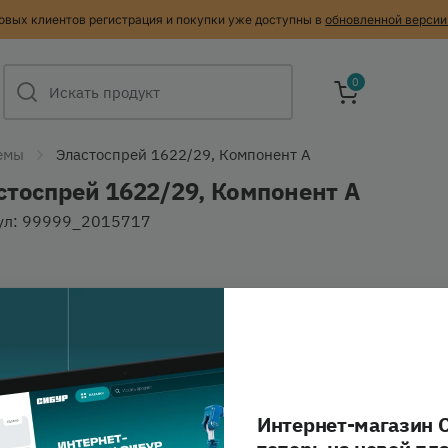
овых клиентов регистрация и покупки уже доступны в
обновленной версии
0
емы
Эластоспрей 1622/29, Компонент А
стоспрей 1622/29, Компонент А
ул: 99999_2015717
Интернет-магазин 