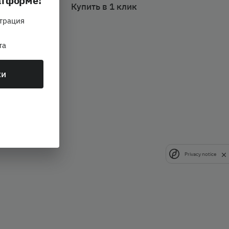
атформе!
Купить в 1 клик
страция
та
ки
Privacy notice