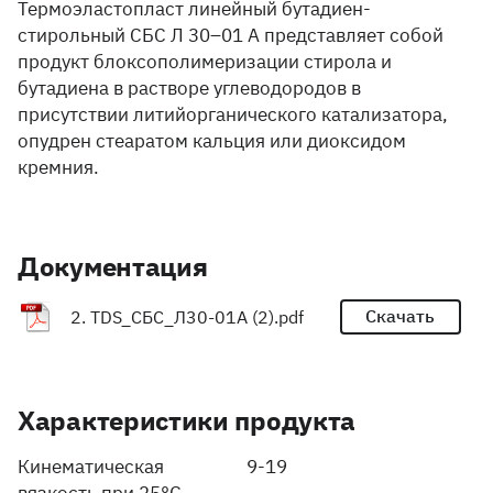
Термоэластопласт линейный бутадиен-
стирольный СБС Л 30–01 А представляет собой
продукт блоксополимеризации стирола и
бутадиена в растворе углеводородов в
присутствии литийорганического катализатора,
опудрен стеаратом кальция или диоксидом
кремния.
Документация
Скачать
2. TDS_СБС_Л30-01А (2).pdf
Характеристики продукта
Кинематическая
9-19
вязкость при 25°С,