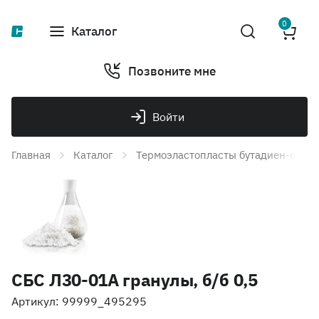
0
Каталог
Позвоните мне
Войти
Главная
Каталог
Термоэластопласты бутадиен-стир
СБС Л30-01А гранулы, б/б 0,5
Артикул: 99999_495295