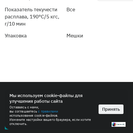
Показатель текучести
Все
расплава, 190°C/5 кгс,
г/10 мин
Упаковка
Мешки
© 2026 ПАО «СИБУР-Холдинг»
Мы используем cookie-файлы для
улучшения работы сайта
Политика в области обработки персональных данных
Оставаясь с нами,
Антимонопольная политика
Принять
вы соглашаетесь
с правилами
Пользовательское соглашение
использования cookie-файлов.
Измените настройки вашего браузера, если хотите
отключить.