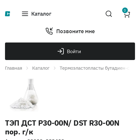
0
Каталог
Позвоните мне
Войти
Главная
Каталог
Термоэластопласты бутадиен-стир
ТЭП ДСТ Р30-00N/ DST R30-00N
пор. г/к