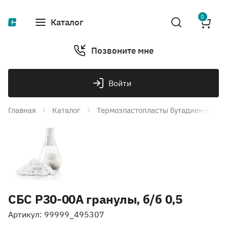
0
Каталог
Позвоните мне
Войти
Главная
Каталог
Термоэластопласты бутадиен-стир
СБС Р30-00A гранулы, б/б 0,5
Артикул: 99999_495307