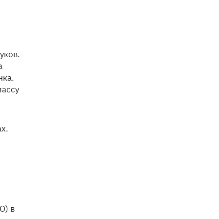
уков.
а
нка.
лассу
х.
О) в