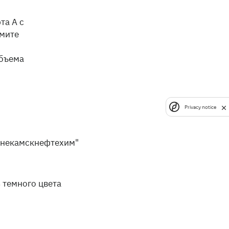
та А с
рмите
объема
Privacy notice
некамскнефтехим"
 темного цвета