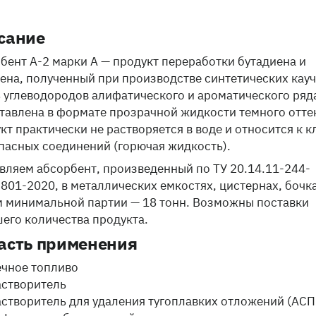
сание
бент А-2 марки А — продукт переработки бутадиена и
ена, полученный при производстве синтетических кауч
 углеводородов алифатического и ароматического ряд
тавлена в формате прозрачной жидкости темного отте
кт практически не растворяется в воде и относится к к
пасных соединений (горючая жидкость).
вляем абсорбент, произведенный по ТУ 20.14.11-244-
801-2020, в металлических емкостях, цистернах, бочка
 минимальной партии — 18 тонн. Возможны поставки
его количества продукта.
асть применения
ечное топливо
астворитель
астворитель для удаления тугоплавких отложений (АСП