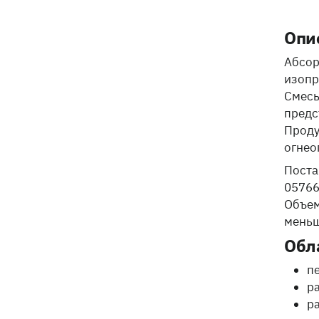
Опи
Абсор
изопр
Смесь
предс
Проду
огнео
Поста
05766
Объем
меньш
Обл
п
р
р