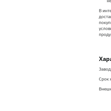
н
В инт
доста
покуп
услов
проду
Хар
Завод
Срок 
Внешн