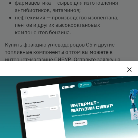
фармацевтика — сырье для изготовления
антибиотиков, витаминов;
нефтехимия — производство изопентана,
пентов и других высокооктановых
компонентов бензина.
Купить фракцию углеводородов С5 и другие
топливные компоненты оптом вы можете в
интернет-магазине СИБУР. Оставьте заявку на
сайте, чтобы рассчитать цену продукции с учетом
нужного объема. Предлагаем доставку во все
регионы России, а также в другие страны.
Privacy notice
Характеристики продукта
Завод-производитель
ПАО
"Нижнекамскнефтехи