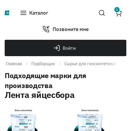
0
Каталог
Позвоните мне
Войти
Главная
Подборщик
Сырье для геосинтетики
Ге
Подходящие марки для
производства
Лента яйцесбора