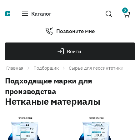
0
Каталог
Позвоните мне
Войти
Главная
Подборщик
Сырье для геосинтетики
Ге
Подходящие марки для
производства
Нетканые материалы