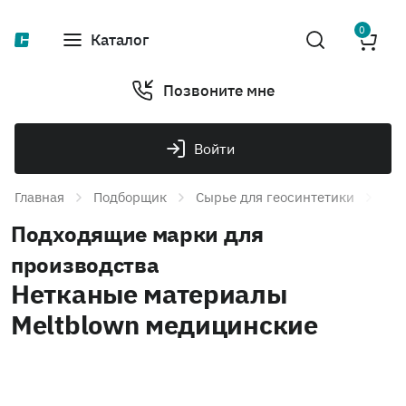
0
Каталог
Позвоните мне
Войти
Главная
Подборщик
Сырье для геосинтетики
Гео
Подходящие марки для
производства
Нетканые материалы
Meltblown медицинские