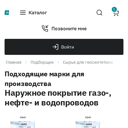
0
Каталог
Позвоните мне
Войти
Главная
Подборщик
Сырье для геосинтетики
Во
Подходящие марки для
производства
Наружное покрытие газо-,
нефте- и водопроводов