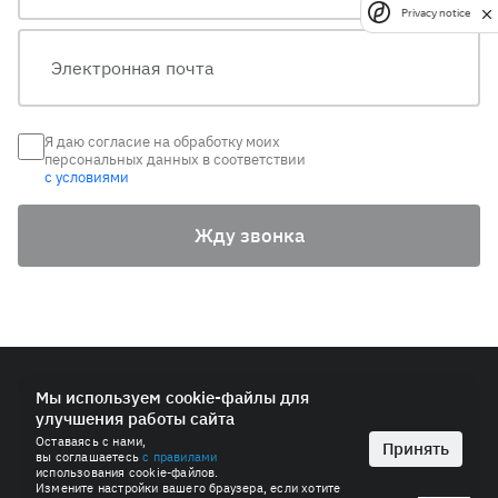
Privacy notice
Я даю согласие на обработку моих
персональных данных в соответствии
с условиями
Жду звонка
© 2026 ПАО «СИБУР-Холдинг»
Мы используем cookie-файлы для
улучшения работы сайта
Политика в области обработки персональных данных
Оставаясь с нами,
Антимонопольная политика
Принять
вы соглашаетесь
с правилами
Пользовательское соглашение
использования cookie-файлов.
Измените настройки вашего браузера, если хотите