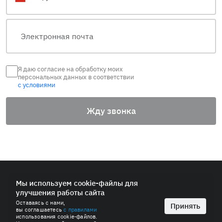
Я даю согласие на обработку моих
персональных данных в соответствии
с условиями
Жду звонка
© 2026 ПАО «СИБУР-Холдинг»
Мы используем cookie-файлы для
улучшения работы сайта
Политика в области обработки персональных данных
Оставаясь с нами,
Антимонопольная политика
Принять
вы соглашаетесь
с правилами
Пользовательское соглашение
использования cookie-файлов.