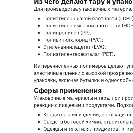
Из чего делают тару и упак
Для производства упаковочных материа
Полиэтилен низкой плотности (LDPE)
Полиэтилен высокой плотности (HDP
Полипропилен (PP);
Поливинилхлорид (PVC);
Этиленвинилацетат (EVA);
Полиэтилентерефталат (PET).
Из перечисленных полимеров делают упа
эластичные пленки с высокой прозрачно
упаковки, включая бутылки и однослойн
Сферы применения
Упаковочные материалы и тара, при про
реакции с пищевыми продуктами. Подход
Кондитерских изделий, прохладител
Средств бытовой химии, строительн
Одежды и текстиля, предметов гигие