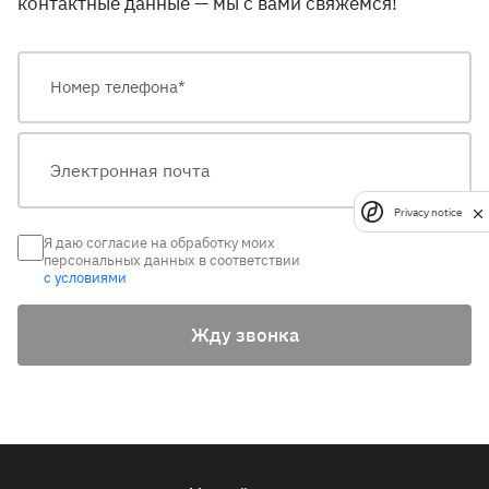
контактные данные — мы с вами свяжемся!
Privacy notice
Я даю согласие на обработку моих
персональных данных в соответствии
с условиями
Жду звонка
© 2026 ПАО «СИБУР-Холдинг»