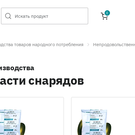
0
одства товаров народного потребления
Непродовольствен
изводства
части снарядов