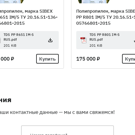
ипропилен, марка SIBEX
Полипропилен, марка SIB
651 IM/5 ТУ 20.16.51-136-
PP R801 IM/5 ТУ 20.16.51-
66801-2015
05766801-2015
TDS PP R651 IM-5
TDS PP R801 IM-5
RUS.pdf
RUS.pdf
201 KiB
201 KiB
 000 ₽
175 000 ₽
Купить
Куп
ния
ваши контактные данные — мы с вами свяжемся!