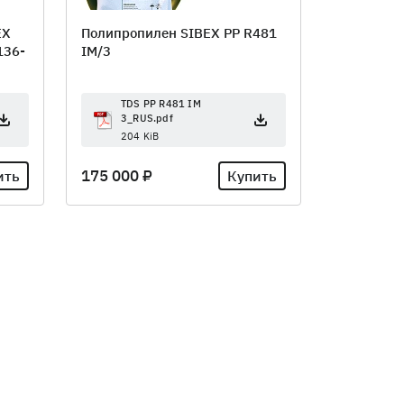
EX
Полипропилен SIBEX PP R481
136-
IM/3
TDS PP R481 IM
3_RUS.pdf
204 KiB
175 000 ₽
ить
Купить